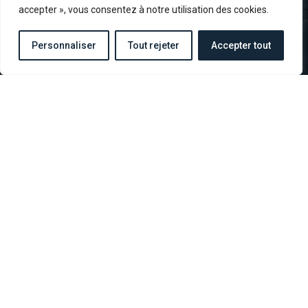
LE MUSÉE
accepter », vous consentez à notre utilisation des cookies.
Personnaliser
Tout rejeter
Accepter tout
Situé à 500 mètres du Cimetière Américain de Colleville-sur-Mer
et de la célèbre plage d'Omaha Beach, OVERLORD MUSEUM
vous fait découvrir une collection unique de plus de 10.000
pièces, qui retrace l'histoire de la Bataille de Normandie jusqu'à
la libération de Paris. Les 6 armées en présence y sont mises en
scène grâce à des reconstitutions grandeur nature, associant
effet personnel de soldats et plus de 40 véhicules, chars et
canons.
DÉCOUVRIR