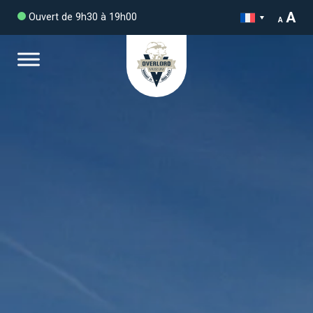
A
Ouvert de 9h30 à 19h00
A