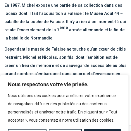
En 1987, Michel expose une partie de sa collection dans des
locaux dont il fait l’acquisition à Falaise : le Musée Août 44 –
bataille de la poche de Falaise. Il n’y a rien à ce moment-là qui
ème
relate l’encerclement de la 7
armée allemande et la fin de
la bataille de Normandie.
Cependant le musée de Falaise ne touche qu’un cœur de cible
restreint. Michel et Nicolas, son fils, dont l’ambition est de
créer un lieu de mémoire et de sauvegarde accessible au plus
grand nombre, s’embarquent dans un projet d’envergure en
plein cœur du tourisme de mémoire. Malheureusement,
Nous respectons votre vie privée.
Michel décède en 2011 et ne verra jamais l’accomplissement
Nous utilisons des cookies pour améliorer votre expérience
de ce projet : Overlord Museum – Omaha Beach.
de navigation, diffuser des publicités ou des contenus
personnalisés et analyser notre trafic. En cliquant sur « Tout
DÉCOUVREZ AUSSI
accepter », vous consentez à notre utilisation des cookies.