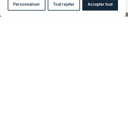
Personnaliser
Tout rejeter
Accepter tout
TRÉSORS DE LA
ACQUISITIONS / PRÊTS
COLLECTION
OVERLORD MUSEUM OMAHA BEACH
Rond-point d’accès du Cimetière Américain
Lotissement Omaha Center
F-14710 Colleville sur Mer
02 31 22 00 55