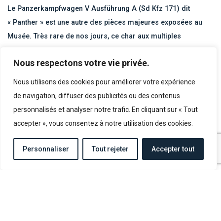
Le Panzerkampfwagen V Ausführung A (Sd Kfz 171) dit
« Panther » est une autre des pièces majeures exposées au
Musée. Très rare de nos jours, ce char aux multiples
déclinaisons, n’a été construit qu’à 6000 exemplaires par le
Nous respectons votre vie privée.
IIIème Reich. Particulièrement solide, il est l’un des meilleurs
chars allemands jamais conçu. Plus de 650 Panther prennent
Nous utilisons des cookies pour améliorer votre expérience
part à la Bataille de Normandie et quasiment aucun ne franchit
de navigation, diffuser des publicités ou des contenus
ème
la Seine lors de la fuite de la 7
Armée Allemande.
personnalisés et analyser notre trafic. En cliquant sur « Tout
accepter », vous consentez à notre utilisation des cookies.
Le modèle de Panther exposé au Musée est sorti des usines
Daimler-Benz en mars 1944. Il participe à la Bataille de
Personnaliser
Tout rejeter
Accepter tout
Normandie. Saisi à Rânes, petite localité située entre Alençon
et Falaise, ce char est réparé et remis en service par la
Résistance française afin de participer aux combats contre les
Allemands.