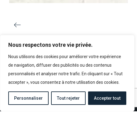
CONCERT DE LA LIBERTÉ
Nous respectons votre vie privée.
Nous utilisons des cookies pour améliorer votre expérience
de navigation, diffuser des publicités ou des contenus
OVERLORD HISTORICAL DAYS 2026
personnalisés et analyser notre trafic. En cliquant sur « Tout
accepter », vous consentez à notre utilisation des cookies.
Personnaliser
Tout rejeter
Accepter tout
OVERLORD MUSEUM OMAHA BEACH