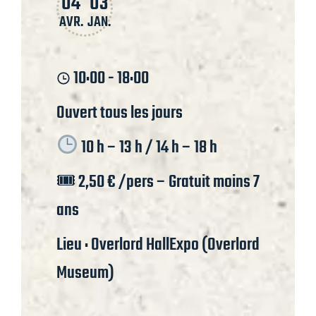
04
03
AVR.
JAN.
10:00 - 18:00
Ouvert tous les jours
10 h – 13 h / 14 h – 18 h
🎟 2,50 € /pers – Gratuit moins 7
ans
Lieu : Overlord HallExpo (Overlord
Museum)