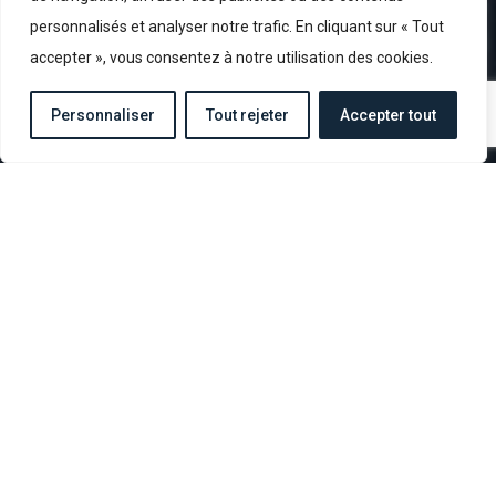
02 31 22 00 55
personnalisés et analyser notre trafic. En cliquant sur « Tout
contact@overlordmuseum.com
accepter », vous consentez à notre utilisation des cookies.
NOUS CONTACTER
Personnaliser
Tout rejeter
Accepter tout