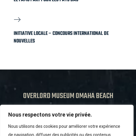
INITIATIVE LOCALE – CONCOURS INTERNATIONAL DE
NOUVELLES
OVERLORD MUSEUM OMAHA BEACH
Rond-point d’accès du Cimetière Américain
Nous respectons votre vie privée.
Lotissement Omaha Center
F-14710 Colleville sur Mer
Nous utilisons des cookies pour améliorer votre expérience
de navigation, diffuser des publicités ou des contenus